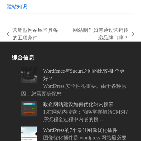
建站知识
营销型网站应当具备
网站制作如何通过营销传
上
下
的五项条件
递品牌口碑？
一
一
篇
篇
综合信息
文
文
章:
章:
Wordfence与Sucuri之间的比较-哪个更
好？
WordPress 安全性很重要。由于各种原
因，您需要确保您 …
政企网站建设如何优化站内搜索
1.在网站内搜索：简略掌握初始CMS程
序流程全过程中内嵌的搜 …
WordPress的7个最佳图像优化插件
图像优化插件是 wordpress 网站最必要