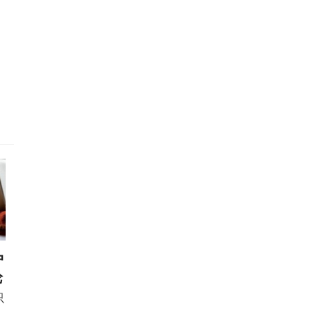
户
论
只