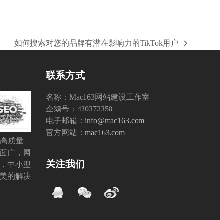
如何搜索对您的品牌有潜在影响力的TikTok用户
下
一
篇
联系方式
文
章:
名称：Mac163网站建设工作室
企鹅号：420372358
电子邮箱：
info@mac163.com
官方网站：
mac163.com
O高质量
面广，网
关注我们
，中小型
美的解决