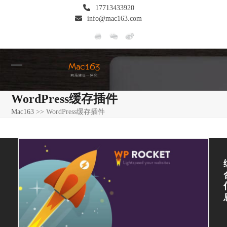
Skip
17713433920
to
info@mac163.com
content
Open
Close
mobile
mobile
WordPress缓存插件
menu
menu
Mac163
>>
WordPress缓存插件