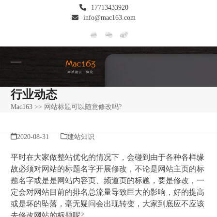
Skip
17713433920
to
info@mac163.com
content
Open
Close
mobile
mobile
行业动态
menu
menu
Mac163
>>
网站标题可以随意修改吗?
2020-08-31
建站知识
平时在大家做整站优化的情况下，会碰到由于各种各样缘
故必须对网站的标题名字开展修改，不论是网站主页的标
题名字或是是网站内容页、频道页的标题，要是修改，一
定会对网站目前的排名总流量导致巨大的影响，好的提高
或是坏的坠落，毫无疑问会出现转变，大家到底应不应该
去修改网站的标题呢?