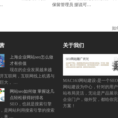
…
保留管理员 据说可…
如
下
一
篇
营
关于我们
文
章:
上海企业网站seo怎么做
才有价值
现在的企业发展越来越
开互联网，互联网线上机遇与
MAC163网站建设-是一个SE
巨大， …
网站建设为中心，针对的用户
网站seo如何做 掌握这几
站布局灵活，无论是产品展示
点轻松获得好排名
企业门户，做外贸，都给你完
SEO，也就是搜索引擎
方案！
，是网站利用搜索引擎的搜索
，来 …