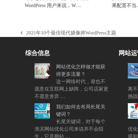
WordPress 用户来说，W…
果配置不当
2021年10个最佳现代摄像师WordPress主题
上
一
篇
综合信息
网站运
文
章:
网站优化怎样做才能获
得更多流量？
这一网络时代，谁也不
愿意在互联网上缺阵，公司店家更
离不
不愿意舍弃 …
挑战
我们如何去布局长尾关
键词？
长尾关键词，对于每个
淮滨网站优化公司来说并不会陌
优化
生，它是网站 …
规则