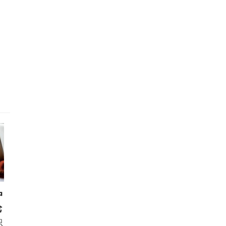
户
论
只