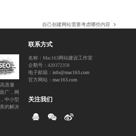
自己创建网站需要考虑哪些内容
下
一
篇
联系方式
文
章:
名称：Mac163网站建设工作室
企鹅号：420372358
电子邮箱：
info@mac163.com
官方网站：
mac163.com
O高质量
面广，网
关注我们
，中小型
美的解决