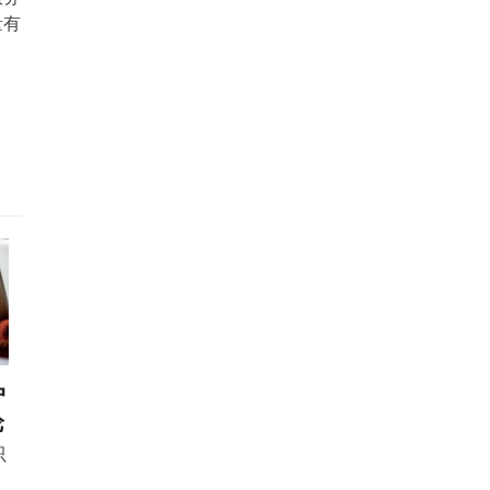
量有
户
论
只