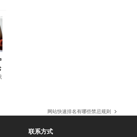
户
论
只
网站快速排名有哪些禁忌规则
下
一
篇
联系方式
文