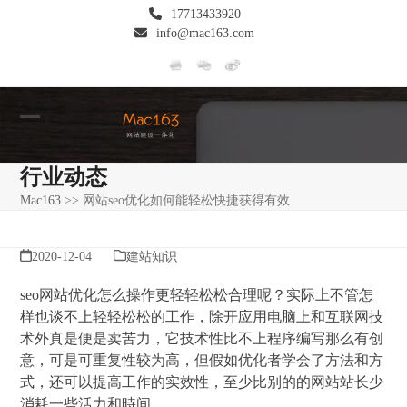
Skip
17713433920
to
info@mac163.com
content
Open
Close
mobile
mobile
行业动态
menu
menu
Mac163
>>
网站seo优化如何能轻松快捷获得有效
2020-12-04
建站知识
seo网站优化怎么操作更轻轻松松合理呢？实际上不管怎
样也谈不上轻轻松松的工作，除开应用电脑上和互联网技
术外真是便是卖苦力，它技术性比不上程序编写那么有创
意，可是可重复性较为高，但假如优化者学会了方法和方
式，还可以提高工作的实效性，至少比别的的网站站长少
消耗一些活力和時间。