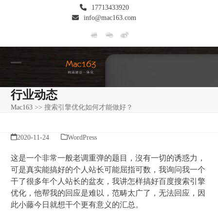
Skip
17713433920
to
info@mac163.com
content
Open
Close
mobile
mobile
行业动态
menu
menu
Mac163
>>
搜索引擎优化如何才能做好？
2020-11-24
WordPress
这是一个非常一般老调重弹的题目，沒有一切的诱惑力，
可是真实能搞好的个人站长可能屈指可数，我询问我一个
干了很多年个人站长的盆友，我讲怎样搞好百度搜索引擎
优化，他帮我的回应是难以，范畴太广了，无法回应，因
此小藤今日就想干个更有意义的汇总。