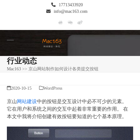
Skip
17713433920
to
info@mac163.com
content
Open
Close
mobile
mobile
行业动态
menu
menu
Mac163
>>
京山网站制作如何设计各类提交按钮
2020-10-15
WordPress
京山
网站建设
中的按钮是交互设计中必不可少的元素。
它在用户和系统之间的交互中起着非常重要的作用。 在
本文中我将介绍创建有效按钮要知道的七个基本原理。