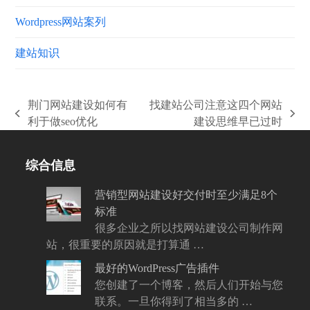
Wordpress网站案列
建站知识
荆门网站建设如何有
找建站公司注意这四个网站
上
下
利于做seo优化
建设思维早已过时
一
一
篇
篇
综合信息
文
文
章:
章:
营销型网站建设好交付时至少满足8个
标准
很多企业之所以找网站建设公司制作网
站，很重要的原因就是打算通 …
最好的WordPress广告插件
您创建了一个博客，然后人们开始与您
联系。一旦你得到了相当多的 …